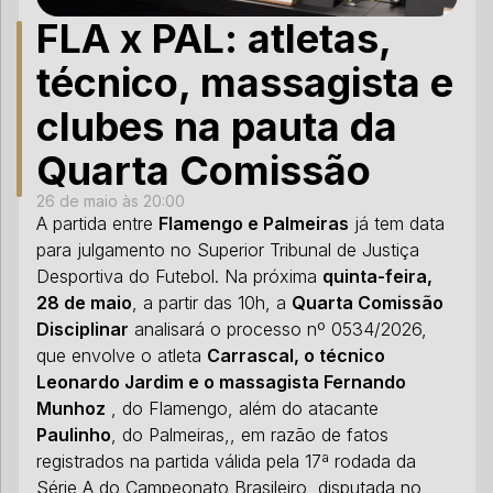
FLA x PAL: atletas,
técnico, massagista e
clubes na pauta da
Quarta Comissão
26 de maio às 20:00
A partida entre
Flamengo e Palmeiras
já tem data
para julgamento no Superior Tribunal de Justiça
Desportiva do Futebol. Na próxima
quinta-feira,
28 de maio
, a partir das 10h, a
Quarta Comissão
Disciplinar
analisará o processo nº 0534/2026,
que envolve o atleta
Carrascal, o técnico
Leonardo Jardim e o massagista Fernando
Munhoz
, do Flamengo, além do atacante
Paulinho
, do Palmeiras,, em razão de fatos
registrados na partida válida pela 17ª rodada da
Série A do Campeonato Brasileiro, disputada no