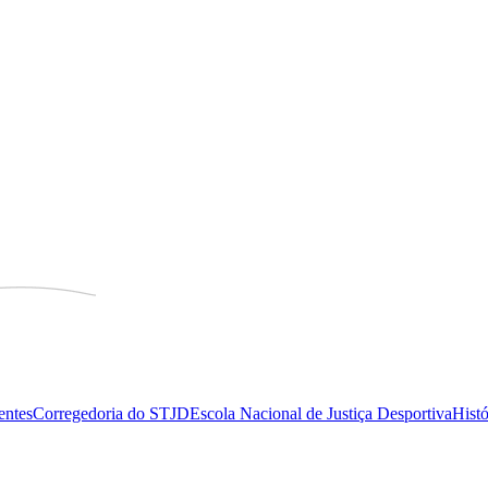
entes
Corregedoria do STJD
Escola Nacional de Justiça Desportiva
Histó