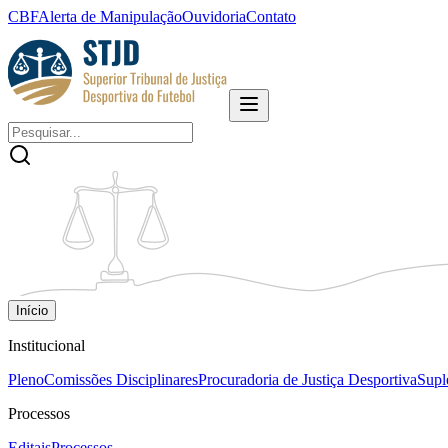
CBF
Alerta de Manipulação
Ouvidoria
Contato
Início
Institucional
Pleno
Comissões Disciplinares
Procuradoria de Justiça Desportiva
Supl
Processos
Editais
Processos