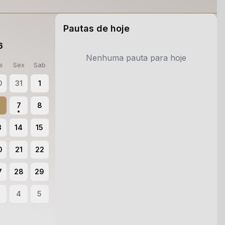
Pautas de hoje
6
Nenhuma pauta para hoje
i
Sex
Sab
0
31
1
6
7
8
3
14
15
0
21
22
7
28
29
4
5