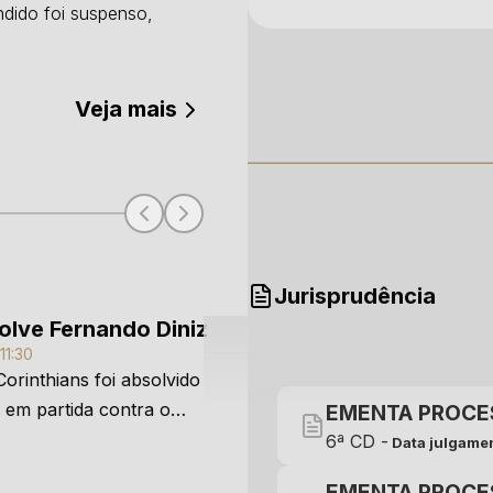
ndido foi suspenso,
.
Veja mais
Jurisprudência
olve Fernando Diniz
11:30
orinthians foi absolvido
 em partida contra o
EMENTA PROCE
aranaense.
6ª CD -
Data julgamen
EMENTA PROCE