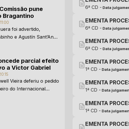
6ª CD -
Data julgamen
Comissão pune
o Bragantino
EMENTA PROCE
11:00
6ª CD -
Data julgamen
era foi advertido,
binho e Agustín Sant’Anna
EMENTA PROCE
nsos por duas partidas,
6ª CD -
Data julgamen
r condutas em partida
uminense.
oncede parcial efeito
EMENTA PROCE
o a Victor Gabriel
1ª CD -
Data julgamen
20:15
ell Vieira deferiu o pedido
EMENTA PROCE
eiro do Internacional
1ª CD -
Data julgamen
 partidas ou 15 dias de
EMENTA PROCE
recurso ainda será julgado
1ª CD -
Data julgamen
do STJD.
EMENTA PROCE