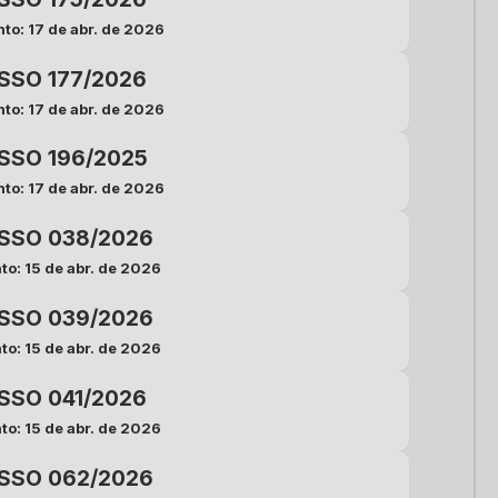
to: 17 de abr. de 2026
Atacante do Atlético/GO
suspenso por jogada violenta
SSO 177/2026
31 de julho 13:59
to: 17 de abr. de 2026
Quinta Comissão puniu Gustavo
Coutinho com pena mínima do artigo
SSO 196/2025
por infração contra o Fortaleza.
to: 17 de abr. de 2026
Pleno mantém suspensão de
SSO 038/2026
Kennedy e multa do Flu e
to: 15 de abr. de 2026
adverte Lucho e Freytes
31 de julho 12:41
SSO 039/2026
Em última instância, auditores julgaram
to: 15 de abr. de 2026
recurso da Procuradoria e do
SSO 041/2026
Fluminense.
to: 15 de abr. de 2026
SSO 062/2026