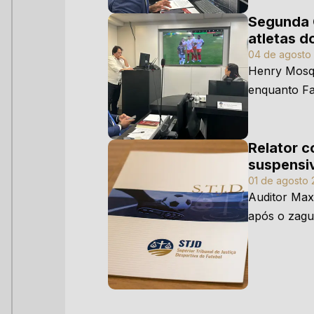
Segunda 
atletas d
04 de agosto 
Henry Mosqu
enquanto Fa
foram suspe
cada um, po
contra o Fl
Relator c
suspensiv
01 de agosto 
Auditor Maxw
após o zagu
cumprir duas
suspensão; 
pelo Pleno 